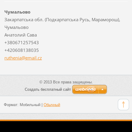
Чумальово
Закарпатська обл. (Подкарпатська Русь, Мараморош),
Чумальово
Анатолий Сава
+380671257543
+420608138035
ruthenia
@email.c
z
© 2013 Все права защищены.
Создать бесплатный сайт
Формат:
Мобильный
|
Обычный