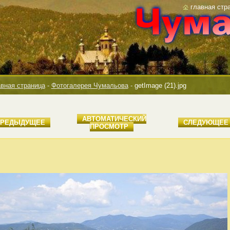
главная стр
вная страница
-
Фотогалерея Чумальова
-
getImage (21).jpg
AВТОМАТИЧЕСКИЙ
ПРЕДЫДУЩЕЕ
СЛЕДУЮЩЕЕ
ПРОСМОТР