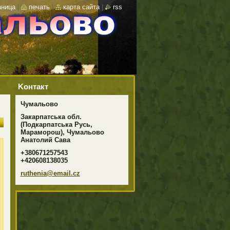
аница
|
печать
|
карта сайта
|
rss
Koнтакт
Чумальово
Закарпатська обл.
(Подкарпатська Русь,
Мараморош), Чумальово
Анатолий Сава
+380671257543
+420608138035
ruthenia
@email.c
z